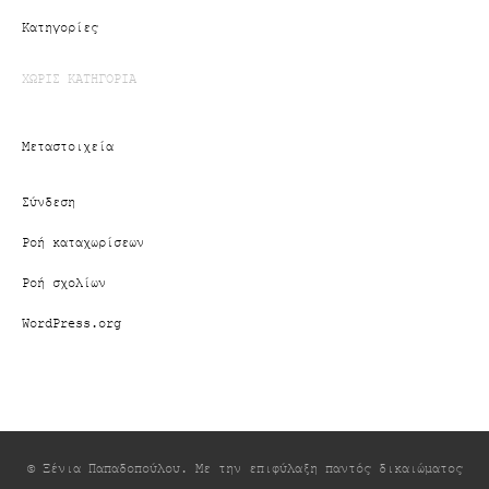
Kατηγορίες
ΧΩΡΊΣ ΚΑΤΗΓΟΡΊΑ
Μεταστοιχεία
Σύνδεση
Ροή καταχωρίσεων
Ροή σχολίων
WordPress.org
© Ξένια Παπαδοπούλου. Με την επιφύλαξη παντός δικαιώματος