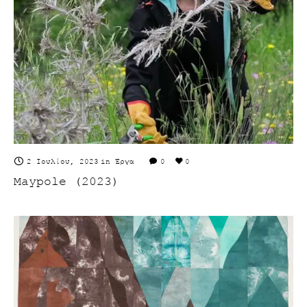
2 Ιουλίου, 2023
in
Έργα
0
0
Maypole (2023)