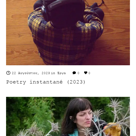
22 Αυγούστου, 2023
in
Έργα
0
0
Poetry instantané (2023)