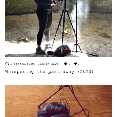
1 Σεπτεμβρίου, 2023
in
Έργα
0
0
Whispering the past away (2023)