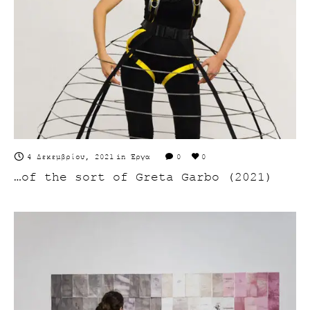
4 Δεκεμβρίου, 2021
in
Έργα
0
0
…of the sort of Greta Garbo (2021)