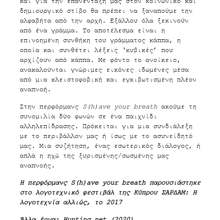
και για την επανένταξή μας στον κοινωνικό και
δημιουργικό στίβο θα πρέπει να ξαναπούμε την
αλφαβήτα από την αρχή. Εξάλλου όλα ξεκινούν
από ένα γράμμα. Το αποτέλεσμα είναι η
επινοημένη συνθήκη του γράμματος κάππα, η
οποία και συνθέτει λέξεις ‘κυβικές’ που
αρχίζουν από κάππα. Με φόντο το ανοίκειο,
ανακαλούνται γνώριμες εικόνες ιδωμένες μέσα
από μια κλειστοφοβική και εγκιβωτισμένη πλέον
αναπνοή.
Στην περφόρμανς
S(h)ave your breath
ακούμε τη
συνομιλία δύο φωνών σε ένα παιχνίδι
αλληλεπίδρασης. Πρόκειται για μια συνδιάλεξη
με το περιβάλλον μας ή ίσως με το ασυνείδητό
μας. Mια συζήτηση, ένας εσωτερικός διάλογος, ή
απλά η ηχώ της ξυρισμένης/σωσμένης μας
αναπνοής.
Η περφόρμανς S(h)ave your breath παρουσιάστηκε
στο λογοτεχνικό φεστιβάλ της Κύπρου ΣΑΡΔΑΜ: Η
λογοτεχνία αλλιώς, το 2017
Άλλα έργα:
Hunting net (2020)