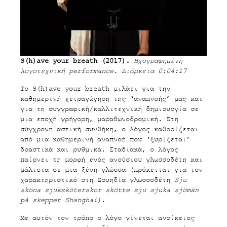
S(h)ave your breath (2017).
Ηχογραφημένη
λογοτεχνική performance. Διάρκεια 0:04:17
Το S(h)ave your breath μιλάει για την
καθημερινή χειραγώγηση της ‘αναπνοής’ μας και
για τη συγγραφική/καλλιτεχνική δημιουργία σε
μια εποχή γρήγορη, μαραθωνοδρομική. Στη
σύγχρονη αστική συνθήκη, ο λόγος καθορίζεται
από μια καθημερινή αναπνοή που ‘ξυρίζεται’
δραστικά και ρυθμικά. Σταδιακά, ο λόγος
παίρνει τη μορφή ενός ανούσιου γλωσσοδέτη και
μάλιστα σε μια ξένη γλώσσα (πρόκειται για τον
χαρακτηριστικό στη Σουηδία γλωσσοδέτη
Sju
sköna sjuksköterskor
skötte sju sjuka sjömän
på skeppet Shanghai)
.
Με αυτόν τον τρόπο ο λόγο γίνεται ανοίκειος